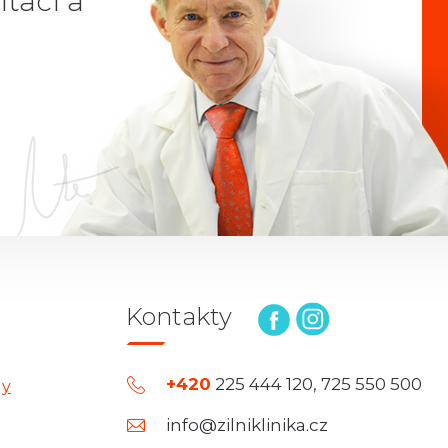
taci a
Kontakty
+420
225 444 120, 725 550 500
dy
info@zilniklinika.cz