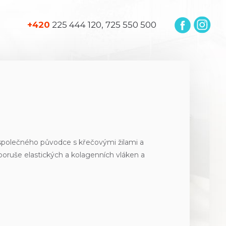
+420
225 444 120, 725 550 500
má společného původce s křečovými žilami a
poruše elastických a kolagenních vláken a