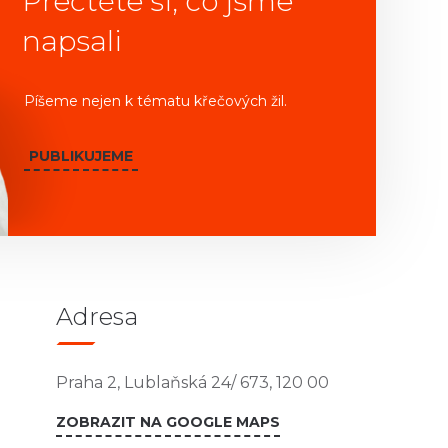
Přečtěte si, co jsme
napsali
Píšeme nejen k tématu křečových žil.
PUBLIKUJEME
Adresa
Praha 2, Lublaňská 24/ 673, 120 00
ZOBRAZIT NA GOOGLE MAPS