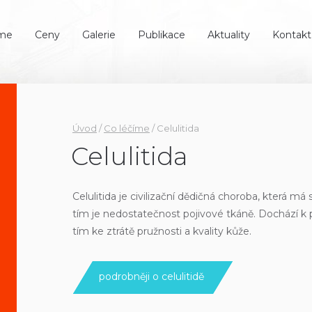
íme
Ceny
Galerie
Publikace
Aktuality
Kontakt
Úvod
/
Co léčíme
/
Celulitida
Celulitida
Celulitida je civilizační dědičná choroba, která 
tím je nedostatečnost pojivové tkáně. Dochází k 
tím ke ztrátě pružnosti a kvality kůže.
podrobněji o celulitidě