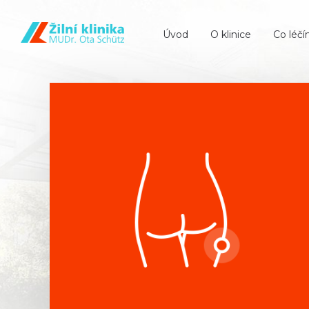
Úvod
O klinice
Co léč