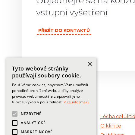
Objednejte se na konzul
vstupní vyšetření
PŘEJÍT DO KONTAKTŮ
×
Tyto webové stránky
používají soubory cookie.
Používáme cookies, abychom Vám umožnili
pohodlné prohlížení webu a díky analýze
Informace
provozu webu neustále zlepšovali jeho
funkce, výkon a použitelnost.
Více informací
NEZBYTNÉ
Léčba křečových žil
Léčba celuliti
ANALYTICKÉ
Léčba znamének
O klinice
MARKETINGOVÉ