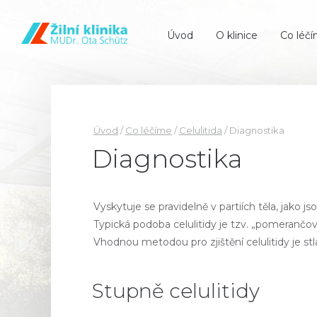
Úvod
O klinice
Co léč
Úvod
/
Co léčíme
/
Celulitida
/
Diagnostika
Diagnostika
Vyskytuje se pravidelně v partiích těla, jako js
Typická podoba celulitidy je tzv. „pomerančo
Vhodnou metodou pro zjištění celulitidy je stl
Stupně celulitidy