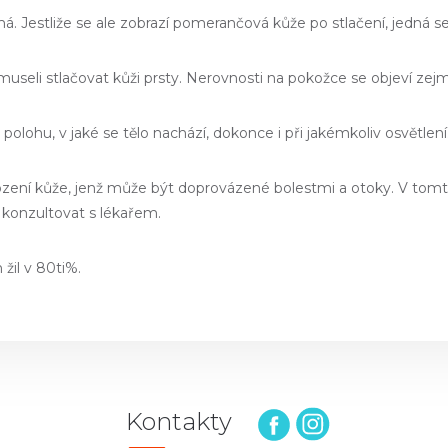
má. Jestliže se ale zobrazí pomerančová kůže po stlačení, jedná se 
m museli stlačovat kůži prsty. Nerovnosti na pokožce se objeví ze
a polohu, v jaké se tělo nachází, dokonce i při jakémkoliv osvětlení
kození kůže, jenž může být doprovázené bolestmi a otoky. V to
 konzultovat s lékařem.
žil v 80ti%.
Kontakty