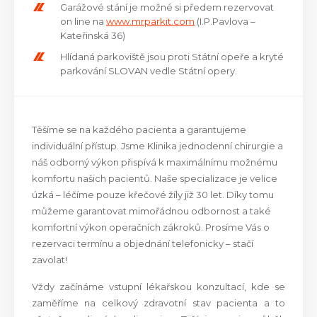
Garážové stání je možné si předem rezervovat
on line na
www.mrparkit.com
(I.P.Pavlova –
Kateřinská 36)
Hlídaná parkoviště jsou proti Státní opeře a kryté
parkování SLOVAN vedle Státní opery.
Těšíme se na každého pacienta a garantujeme
individuální přístup. Jsme Klinika jednodenní chirurgie a
náš odborný výkon přispívá k maximálnímu možnému
komfortu našich pacientů. Naše specializace je velice
úzká – léčíme pouze křečové žíly již 30 let. Díky tomu
můžeme garantovat mimořádnou odbornost a také
komfortní výkon operačních zákroků. Prosíme Vás o
rezervaci termínu a objednání telefonicky – stačí
zavolat!
Vždy začínáme vstupní lékařskou konzultací, kde se
zaměříme na celkový zdravotní stav pacienta a to