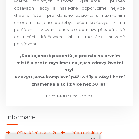
včetně rodinných dispozic. Zjišťujeme i průběh
dosavadní léčby a následně doporučíme nejvíce
vhodné řešení pro daného pacienta s maximálním
ohledem na jeho potřeby. Léčba křečových žil na
pojišťovnu – v úvahu dnes dle domluvy připadá také
odstranění křečových žil i metliček hrazené
pojišťovnou.
„Spokojenost pacientů je pro nás na prvním
místě a proto myslíme i na jejich zdravý životní
styl.
Poskytujeme komplexní péči o žíly a cévy i kožní
znaménka a to již více než 30 let“
Prim. MUDr.Ota Schütz.
Informace
Léčba křečových žil
Léčba celulitidy