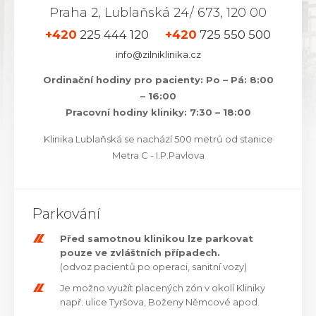
Praha 2, Lublaňská 24/ 673, 120 00
+420
225 444 120
+420
725 550 500
info@zilniklinika.cz
Ordinační hodiny pro pacienty: Po – Pá: 8:00
– 16:00
Pracovní hodiny kliniky: 7:30 – 18:00
Klinika Lublaňská se nachází 500 metrů od stanice
Metra C - I.P.Pavlova
Parkování
Před samotnou klinikou lze parkovat
pouze ve zvláštních případech.
(odvoz pacientů po operaci, sanitní vozy)
Je možno využít placených zón v okolí Kliniky
např. ulice Tyršova, Boženy Němcové apod.