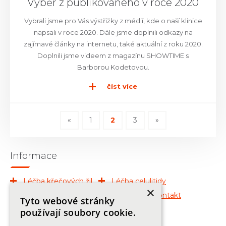
Výběr z publikovaného v roce 2020
Vybrali jsme pro Vás výstřižky z médií, kde o naší klinice
napsali v roce 2020. Dále jsme doplnili odkazy na
zajímavé články na internetu, také aktuální z roku 2020.
Doplnili jsme videem z magazínu SHOWTIME s
Barborou Kodetovou.
číst více
«
1
2
3
»
Informace
Léčba křečových žil
Léčba celulitidy
×
Léčba znamének
O klinice
Kontakt
Tyto webové stránky
Publikace
používají soubory cookie.