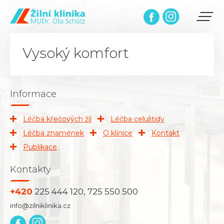
Vysoký komfort
Informace
Léčba křečových žil
Léčba celulitidy
Léčba znamének
O klinice
Kontakt
Publikace
Kontakty
+420
225 444 120, 725 550 500
info@zilniklinika.cz