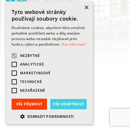
×
Tyto webové stránky
Adresa
používají soubory cookie.
Praha 2, Lublaňská 24/ 673, 120 00
Používáme cookies, abychom Vám umožnili
pohodlné prohlížení webu a díky analýze
provozu webu neustále zlepšovali jeho
ZOBRAZIT NA GOOGLE MAPS
funkce, výkon a použitelnost.
Více informací
NEZBYTNÉ
made
ANALYTICKÉ
MARKETINGOVÉ
TECHNICKÉ
NEZAŘAZENÉ
VŠE PŘIJMOUT
VŠE ODMÍTNOUT
ZOBRAZIT PODROBNOSTI