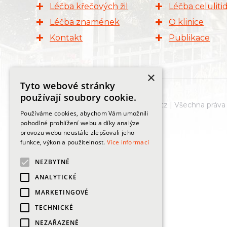
Léčba křečových žil
Léčba celuliti
Léčba znamének
O klinice
Kontakt
Publikace
×
Tyto webové stránky
používají soubory cookie.
© 2026 Žilní klinika MUDr. Ota Schütz | Všechna práv
Používáme cookies, abychom Vám umožnili
pohodlné prohlížení webu a díky analýze
provozu webu neustále zlepšovali jeho
funkce, výkon a použitelnost.
Více informací
NEZBYTNÉ
ANALYTICKÉ
MARKETINGOVÉ
TECHNICKÉ
NEZAŘAZENÉ