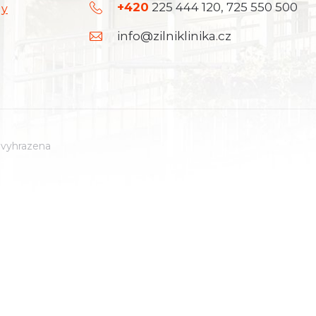
+420
225 444 120, 725 550 500
dy
info@zilniklinika.cz
a vyhrazena