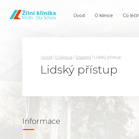
Úvod
O klinice
Co léč
Úvod
/
O klinice
/
Zázemí
/
Lidský přístup
Lidský přístup
Informace