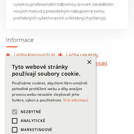
vysokou profesionální odbornou úroveň zaváděním
nových metod a pravidelným nákupem k tomu
potřebných vyšetřovacích a léčebných přístrojů.
Informace
Léčba křečových žil
Léčba celulitidy
×
Léčba znamének
O klinice
Kontakt
Tyto webové stránky
Publikace
používají soubory cookie.
Používáme cookies, abychom Vám umožnili
Kontakty
pohodlné prohlížení webu a díky analýze
provozu webu neustále zlepšovali jeho
+420
225 444 120, 725 550 500
funkce, výkon a použitelnost.
Více informací
info@zilniklinika.cz
NEZBYTNÉ
ANALYTICKÉ
MARKETINGOVÉ
Adresa