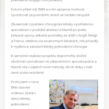
pravidelně fungující žilní poradnu.
Potom přišel rok 1989 a s ním spojená možnost
vycestovat za poznáním, které se nedalo nevyužít.
Zkušenosti z pražské chirurgické kliniky s potřebnou
specializací v podobě atestací a hlavně po pádu
železné opony získané poznatky ze stáží v Anglii, Belgii
a Francii, většinou na soukromých klinikách, mě přivedly
k myšlence založení Kliniky jednodenní chirurgie.
K samotné realizaci projektu dopomohly složité
okolnosti s privatizací ve zdravotnictví, spousta práce a
hlavně víra v úspěch nové metody, do té doby v naší
zemi zcela neznámé.
Proto jsem v roce
1994 otevřel
ordinaci, která v
rámci Kliniky
jednodenní