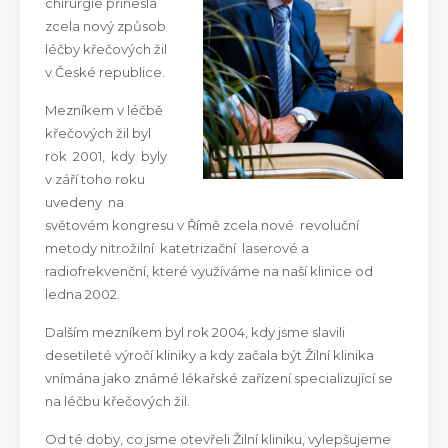
chirurgie přinesla
zcela nový způsob
léčby křečových žil
v České republice.
Mezníkem v léčbě
křečových žil byl
rok 2001, kdy byly
v září toho roku
uvedeny na
světovém kongresu v Římě zcela nové revoluční
metody nitrožilní katetrizační laserové a
radiofrekvenční, které využíváme na naší klinice od
ledna 2002.
Dalším mezníkem byl rok 2004, kdy jsme slavili
desetileté výročí kliniky a kdy začala být Žilní klinika
vnímána jako známé lékařské zařízení specializující se
na léčbu křečových žil.
Od té doby, co jsme otevřeli Žilní kliniku, vylepšujeme