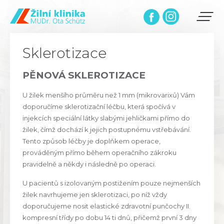
Sklerotizace
PĚNOVÁ SKLEROTIZACE
U žilek menšího průměru než 1 mm (mikrovarixů) Vám
doporučíme sklerotizační léčbu, která spočívá v
injekcích speciální látky slabými jehličkami přímo do
žilek, čímž dochází k jejich postupnému vstřebávání.
Tento způsob léčby je doplňkem operace,
prováděným přímo během operačního zákroku
pravidelně a někdy i následně po operaci.
U pacientů s izolovaným postižením pouze nejmenších
žilek navrhujeme jen sklerotizaci, po níž vždy
doporučujeme nosit elastické zdravotní punčochy II.
kompresní třídy po dobu 14 ti dnů, přičemž první 3 dny