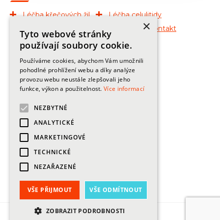
Léčba křečových žil
Léčba celulitidy
×
Léčba znamének
O klinice
Kontakt
Tyto webové stránky
Publikace
používají soubory cookie.
Používáme cookies, abychom Vám umožnili
Kontakty
pohodlné prohlížení webu a díky analýze
provozu webu neustále zlepšovali jeho
+420
225 444 120, 725 550 500
funkce, výkon a použitelnost.
Více informací
info@zilniklinika.cz
NEZBYTNÉ
ANALYTICKÉ
MARKETINGOVÉ
Adresa
TECHNICKÉ
Praha 2, Lublaňská 24/ 673, 120 00
NEZAŘAZENÉ
ZOBRAZIT NA GOOGLE MAPS
VŠE PŘIJMOUT
VŠE ODMÍTNOUT
ZOBRAZIT PODROBNOSTI
made