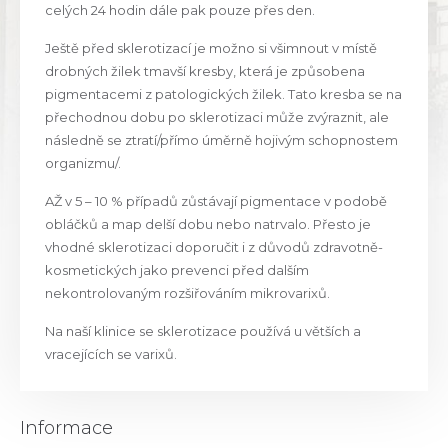
celých 24 hodin dále pak pouze přes den.
Ještě před sklerotizací je možno si všimnout v místě
drobných žilek tmavší kresby, která je způsobena
pigmentacemi z patologických žilek. Tato kresba se na
přechodnou dobu po sklerotizaci může zvýraznit, ale
následně se ztratí/přímo úměrně hojivým schopnostem
organizmu/.
AŽ v 5 – 10 % případů zůstávají pigmentace v podobě
obláčků a map delší dobu nebo natrvalo. Přesto je
vhodné sklerotizaci doporučit i z důvodů zdravotně-
kosmetických jako prevenci před dalším
nekontrolovaným rozšiřováním mikrovarixů.
Na naší klinice se sklerotizace používá u větších a
vracejících se varixů.
Informace