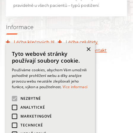
pravidelně u všech pacientů – typů postižení.
Informace
Léčba křečových žil
Léčba celulitidy
×
Léčba znamének
O klinice
Kontakt
Tyto webové stránky
Publikace
používají soubory cookie.
Používáme cookies, abychom Vám umožnili
Kontakty
pohodlné prohlížení webu a díky analýze
provozu webu neustále zlepšovali jeho
+420
225 444 120, 725 550 500
funkce, výkon a použitelnost.
Více informací
info@zilniklinika.cz
NEZBYTNÉ
ANALYTICKÉ
MARKETINGOVÉ
Adresa
TECHNICKÉ
Praha 2, Lublaňská 24/ 673, 120 00