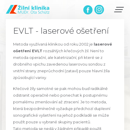
EVLT - laserové ošetření
Metoda využívaná klinikou od roku 2002 je
laserové
ošetření EVLT
rozsáhlých křečových žil. Není to
metoda operační, ale katetrizační, při které se z
drobného vpichu zavedenou laserovou sondou z
vnitřní strany zneprůchodní (zataví) pouze hlavní žíla
způsobující varixy.
Křečové žíly samotné se pak mohou buď radikálně
odstranit operačně nebo ponechat k postupnému
pomalému zmenšování až ztracení. Je to metoda,
která bezpodmínečně vyžaduje předchozí duplexní
sonografické vyšetření na jehož podkladě se může
použít pouze u vybrané skupiny pacientů.
Tato metoda se nedá v žádném případě použít